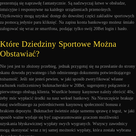
prezentują się naprawdę fantastycznie. Są nadzwyczaj łatwe w obsłudze,
intuicyjne i responsywne na każdego urządzeniach przenośnych.
Użytkownicy mogą uzyskać dostęp do dowolnej części zakładów sportowych
za pomocą jedynie paru kliknięć. Na zapisu konta bankowego możesz śmiało
zalogować się wraz ze smartfona, podając tylko swój 20Bet login i hasło.
Które Dziedziny Sportowe Można
Obstawiać?
Nie jest jest to złożony przebieg, jednak przygotuj się na przesłanie do strony
skanu dowodu prywatnego i/lub odmiennego dokumentu potwierdzającego
tożsamość. Jeśli nie jesteś pewien, w jaki sposób zweryfikować własne
rachunek rozliczeniowy bukmacherskie w 20Bet, sugerujemy połączenie z
pierwotnego obsługą klienta. Wszelkie bonusy kasynowe należy obrócić 40x,
żeby móc wypłacić środki na nasz weksel bankowy. Na Nieszczęście brakuje
tutaj uwielbianego za pośrednictwem kasynową społeczność bonusu z
brakiem depozytu. Bukmacher świetnie zdaje samemu sprawę z tegoż, w jaki
sposób ważne wydaje się być zagwarantowanie graczom możliwości
uzyskania błyskawicznej wypłaty swych wygranych. Wszyscy zawodnicy
mogą skorzystać wraz z tej samej możności wypłaty, która została wybrana