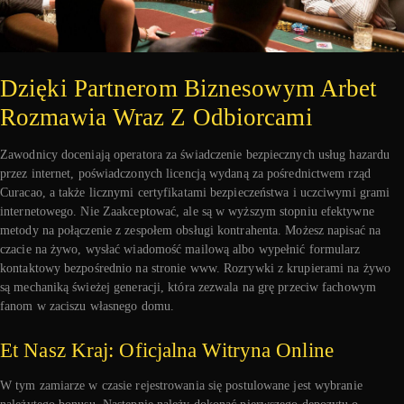
Dzięki Partnerom Biznesowym Arbet
Rozmawia Wraz Z Odbiorcami
Zawodnicy doceniają operatora za świadczenie bezpiecznych usług hazardu
przez internet, poświadczonych licencją wydaną za pośrednictwem rząd
Curacao, a także licznymi certyfikatami bezpieczeństwa i uczciwymi grami
internetowego. Nie Zaakceptować, ale są w wyższym stopniu efektywne
metody na połączenie z zespołem obsługi kontrahenta. Możesz napisać na
czacie na żywo, wysłać wiadomość mailową albo wypełnić formularz
kontaktowy bezpośrednio na stronie www. Rozrywki z krupierami na żywo
są mechaniką świeżej generacji, która zezwala na grę przeciw fachowym
fanom w zaciszu własnego domu.
Et Nasz Kraj: Oficjalna Witryna Online
W tym zamiarze w czasie rejestrowania się postulowane jest wybranie