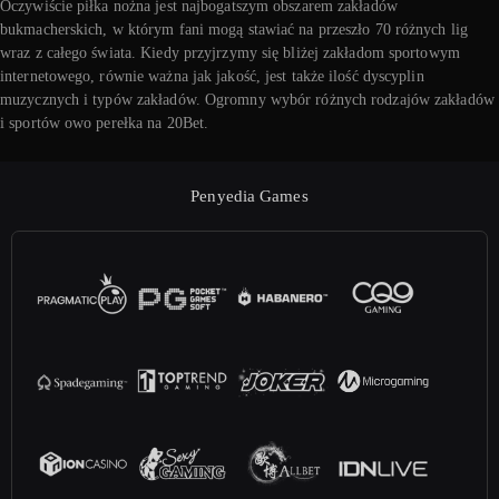
Oczywiście piłka nożna jest najbogatszym obszarem zakładów
bukmacherskich, w którym fani mogą stawiać na przeszło 70 różnych lig
wraz z całego świata. Kiedy przyjrzymy się bliżej zakładom sportowym
internetowego, równie ważna jak jakość, jest także ilość dyscyplin
muzycznych i typów zakładów. Ogromny wybór różnych rodzajów zakładów
i sportów owo perełka na 20Bet.
Penyedia Games