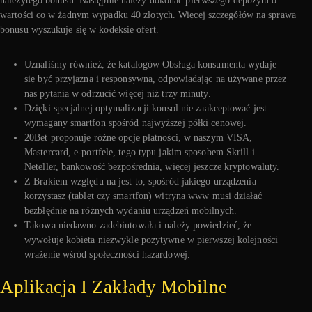
należytego bonusu. Następnie należy dokonać pierwszego depozytu o
wartości co w żadnym wypadku 40 złotych. Więcej szczegółów na sprawa
bonusu wyszukuje się w kodeksie ofert.
Uznaliśmy również, że katalogów Obsługa konsumenta wydaje
się być przyjazna i responsywna, odpowiadając na używane przez
nas pytania w odrzucić więcej niż trzy minuty.
Dzięki specjalnej optymalizacji konsol nie zaakceptować jest
wymagany smartfon spośród najwyższej półki cenowej.
20Bet proponuje różne opcje płatności, w naszym VISA,
Mastercard, e-portfele, tego typu jakim sposobem Skrill i
Neteller, bankowość bezpośrednia, więcej jeszcze kryptowaluty.
Z Brakiem względu na jest to, spośród jakiego urządzenia
korzystasz (tablet czy smartfon) witryna www musi działać
bezbłędnie na różnych wydaniu urządzeń mobilnych.
Takowa niedawno zadebiutowała i należy powiedzieć, że
wywołuje kobieta niezwykle pozytywne w pierwszej kolejności
wrażenie wśród społeczności hazardowej.
Aplikacja I Zakłady Mobilne