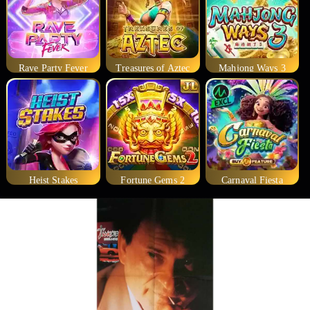
Rave Party Fever
Treasures of Aztec
Mahjong Ways 3
Heist Stakes
Fortune Gems 2
Carnaval Fiesta