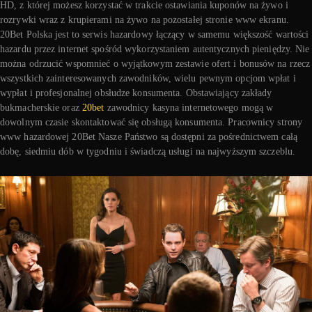
HD, z której możesz korzystać w trakcie ostawiania kuponów na żywo i
rozrywki wraz z krupierami na żywo na pozostałej stronie www ekranu.
20Bet Polska jest to serwis hazardowy łączący w samemu większość wartości
hazardu przez internet spośród wykorzystaniem autentycznych pieniędzy. Nie
można odrzucić wspomnieć o wyjątkowym zestawie ofert i bonusów na rzecz
wszystkich zainteresowanych zawodników, wielu pewnym opcjom wpłat i
wypłat i profesjonalnej obsłudze konsumenta. Obstawiający zakłady
bukmacherskie oraz
20bet
zawodnicy kasyna internetowego mogą w
dowolnym czasie skontaktować się obsługą konsumenta. Pracownicy strony
www hazardowej 20Bet Nasze Państwo są dostępni za pośrednictwem całą
dobę, siedmiu dób w tygodniu i świadczą usługi na najwyższym szczeblu.