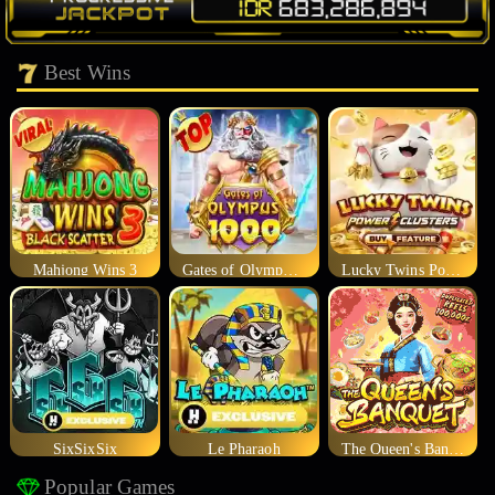
Best Wins
Mahjong Wins 3
Gates of Olympus 1000
Lucky Twins Power Clusters
SixSixSix
Le Pharaoh
The Queen's Banquet
Popular Games