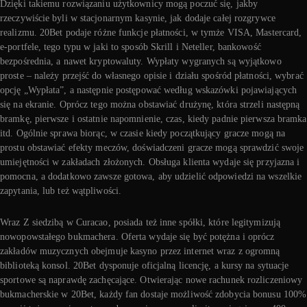
Dzięki takiemu rozwiązaniu użytkownicy mogą poczuć się, jakby
rzeczywiście byli w stacjonarnym kasynie, jak dodaje całej rozgrywce
realizmu. 20Bet podaje różne funkcje płatności, w tymże VISA, Mastercard,
e-portfele, tego typu w jaki to sposób Skrill i Neteller, bankowość
bezpośrednia, a nawet kryptowaluty. Wypłaty wygranych są wyjątkowo
proste – należy przejść do własnego opisie i działu spośród płatności, wybrać
opcję „Wypłata”, a następnie postępować według wskazówki pojawiających
się na ekranie. Oprócz tego można obstawiać drużynę, która strzeli następną
bramkę, pierwsze i ostatnie napomnienie, czas, kiedy padnie pierwsza bramka
itd. Ogólnie sprawa biorąc, w czasie kiedy początkujący gracze mogą na
prostu obstawiać efekty meczów, doświadczeni gracze mogą sprawdzić swoje
umiejętności w zakładach złożonych. Obsługa klienta wydaje się przyjazna i
pomocna, a dodatkowo zawsze gotowa, aby udzielić odpowiedzi na wszelkie
zapytania, lub też wątpliwości.
Wraz Z siedzibą w Curacao, posiada też inne spółki, które legitymizują
nowopowstałego bukmachera. Oferta wydaje się być potężna i oprócz
zakładów muzycznych obejmuje kasyno przez internet wraz z ogromną
biblioteką konsol. 20Bet dysponuje oficjalną licencję, a kursy na sytuacje
sportowe są naprawdę zachęcające. Otwierając nowe rachunek rozliczeniowy
bukmacherskie w 20Bet, każdy fan dostaje możliwość zdobycia bonusu 100%