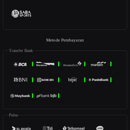
Metode Pembayaran
Transfer Bank
Pulsa