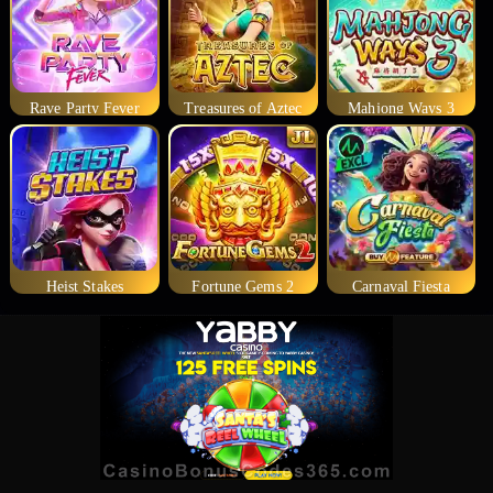
Rave Party Fever
Treasures of Aztec
Mahjong Ways 3
Heist Stakes
Fortune Gems 2
Carnaval Fiesta