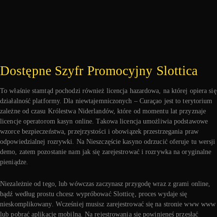
Dostępne Szyfr Promocyjny Slottica
To właśnie stamtąd pochodzi również licencja hazardowa, na której opiera się
działalność platformy. Dla niewtajemniczonych – Curaçao jest to terytorium
zależne od czasu Królestwa Niderlandów, które od momentu lat przyznaje
licencje operatorom kasyn online. Takowa licencja umożliwia podstawowe
wzorce bezpieczeństwa, przejrzystości i obowiązek przestrzegania praw
odpowiedzialnej rozrywki. Na Nieszczęście kasyno odrzucić oferuje tu wersji
demo, zatem pozostanie nam jak się zarejestrować i rozrywka na oryginalne
pieniądze.
Niezależnie od tego, lub wówczas zaczynasz przygodę wraz z grami online,
bądź według prostu chcesz wypróbować Slotticę, proces wydaje się
nieskomplikowany. Wcześniej musisz zarejestrować się na stronie www www
lub pobrać aplikację mobilną. Na rejestrowania się powinieneś przesłać