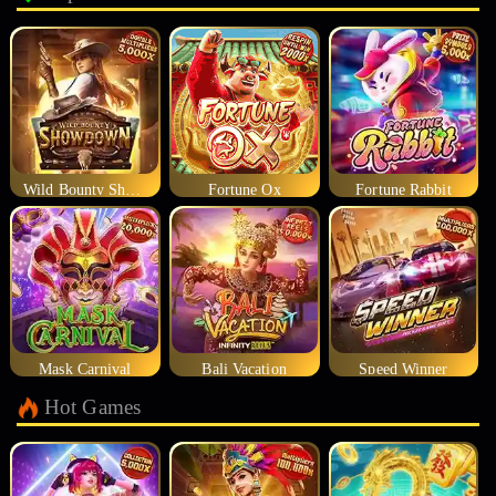
Wild Bounty Showdown
Fortune Ox
Fortune Rabbit
Mask Carnival
Bali Vacation
Speed Winner
Hot Games