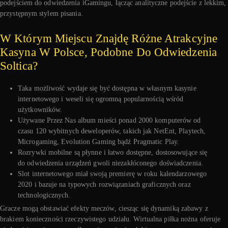
podejściem do odwiedzenia iGamingu, łącząc analityczne podejście z lekkim,
przystępnym stylem pisania.
W Którym Miejscu Znajdę Różne Atrakcyjne
Kasyna W Polsce, Podobne Do Odwiedzenia
Soltica?
Taka możliwość wydaje się być dostępna w własnym kasynie
internetowego i weseli się ogromną popularnością wśród
użytkowników.
Używane Przez Nas album mieści ponad 2000 komputerów od
czasu 120 wybitnych deweloperów, takich jak NetEnt, Playtech,
Microgaming, Evolution Gaming bądź Pragmatic Play.
Rozrywki mobilne są płynne i łatwo dostępne, dostosowujące się
do odwiedzenia urządzeń gwoli niezakłóconego doświadczenia.
Slot internetowego miał swoją premierę w roku kalendarzowego
2020 i bazuje na typowych rozwiązaniach graficznych oraz
technologicznych.
Gracze mogą obstawiać efekty meczów, ciesząc się dynamiką zabawy z
brakiem konieczności rzeczywistego udziału. Wirtualna piłka nożna oferuje