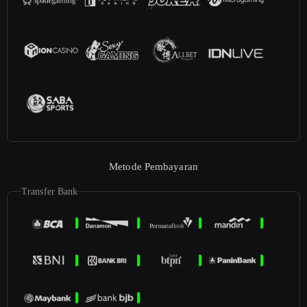
Metode Pembayaran
Transfer Bank