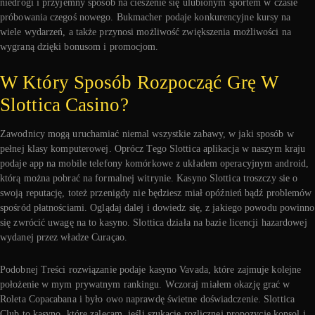
niedrogi i przyjemny sposób na cieszenie się ulubionym sportem w czasie
próbowania czegoś nowego. Bukmacher podaje konkurencyjne kursy na
wiele wydarzeń, a także przynosi możliwość zwiększenia możliwości na
wygraną dzięki bonusom i promocjom.
W Który Sposób Rozpocząć Grę W
Slottica Casino?
Zawodnicy mogą uruchamiać niemal wszystkie zabawy, w jaki sposób w
pełnej klasy komputerowej. Oprócz Tego Slottica aplikacja w naszym kraju
podaje app na mobile telefony komórkowe z układem operacyjnym android,
którą można pobrać na formalnej witrynie. Kasyno Slottica troszczy sie o
swoją reputację, toteż przenigdy nie będziesz miał opóźnień bądź problemów
spośród płatnościami. Oglądaj dalej i dowiedz się, z jakiego powodu powinno
się zwrócić uwagę na to kasyno. Slottica działa na bazie licencji hazardowej
wydanej przez władze Curaçao.
Podobnej Treści rozwiązanie podaje kasyno Vavada, które zajmuje kolejne
położenie w mym prywatnym rankingu. Wczoraj miałem okazję grać w
Roleta Copacabana i było owo naprawdę świetne doświadczenie. Slottica
Club to kasyno, które zalecam, jeśli szukacie rozlicznej propozycje konsol i