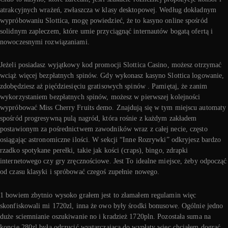
atrakcyjnych wrażeń, zwłaszcza w klasy desktopowej. Według dokładnym
wypróbowaniu Slottica, mogę powiedzieć, że to kasyno online spośród
solidnym zapleczem, które umie przyciągnąć internautów bogatą ofertą i
nowoczesnymi rozwiązaniami.
Jeżeli posiadasz wyjątkowy kod promocji Slottica Casino, możesz otrzymać
wciąż więcej bezpłatnych spinów. Gdy wykonasz kasyno Slottica logowanie,
zdobędziesz aż pięćdziesięciu gratisowych spinów . Pamiętaj, że zanim
wykorzystaniem bezpłatnych spinów, możesz w pierwszej kolejności
wypróbować Miss Cherry Fruits demo. Znajdują się w tym miejscu automaty
spośród progresywną pulą nagród, która rośnie z każdym zakładem
postawionym za pośrednictwem zawodników wraz z całej necie, często
osiągając astronomiczne ilości. W sekcji “Inne Rozrywki” odkryjesz bardzo
rzadko spotykane perełki, takie jak kości (craps), bingo, zdrapki
internetowego czy gry zręcznościowe. Jest To idealne miejsce, żeby odpocząć
od czasu klasyki i spróbować czegoś zupełnie nowego.
1 bowiem zbytnio wysoko grałem jest to złamałem regulamin więc
skonfiskowali mi 1720zl, inna że owo były środki bonusowe. Ogólnie jedno
duże sciemnianie oszukiwanie no i kradzież 1720pln. Pozostała suma na
koncie 280zl była odrzucić wystarczająca do wypłaty więc chciałem dograć